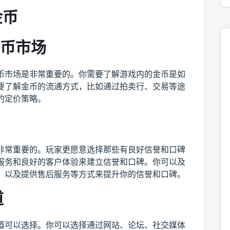
金币
金币市场
币市场是非常重要的。你需要了解游戏内的金币是如
要了解金币的流通方式，比如通过拍卖行、交易等途
的定价策略。
非常重要的。玩家更愿意选择那些有良好信誉和口碑
服务和良好的客户体验来建立信誉和口碑。你可以及
，以及提供售后服务等方式来提升你的信誉和口碑。
道
道可以选择。你可以选择通过网站、论坛、社交媒体