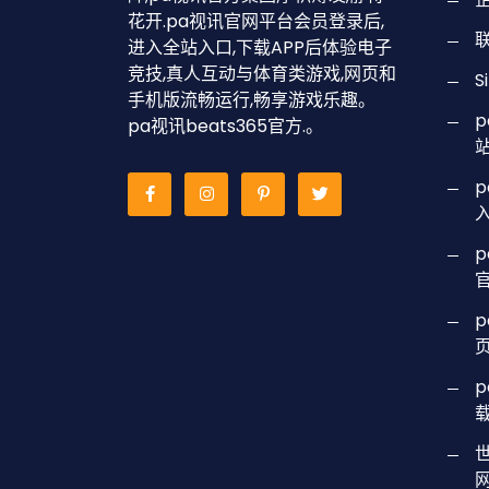
花开.pa视讯官网平台会员登录后,
进入全站入口,下载APP后体验电子
竞技,真人互动与体育类游戏,网页和
S
手机版流畅运行,畅享游戏乐趣。
p
pa视讯beats365官方.。
p
p
p
p
世