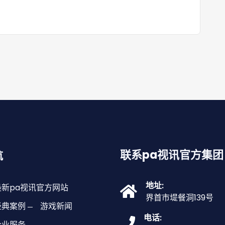
联系pa视讯官方集团
航
地址:
最新pa视讯官方网站
界首市堤餐洞139号
经典案例
游戏新闻
电话:
企业服务