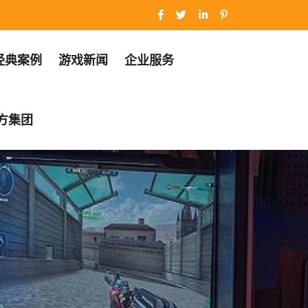
经典案例
游戏新闻
企业服务
方集团