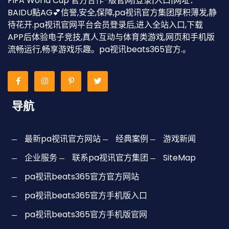
FIFA World Cup 官方合作-版官网|登录|入口|网址：
BAIDU點AG💕信誉,安全,保障,pa视讯官方集团厚积薄发,静
待花开.pa视讯官网平台会员登录后,进入全站入口,下载
APP后体验电子竞技,真人互动与体育类游戏,网页和手机版
流畅运行,畅享游戏乐趣。pa视讯beats365官方.。
导航
最新pa视讯官方网站
经典案例
游戏新闻
企业服务
联系pa视讯官方集团
SiteMap
pa视讯beats365官方官方网站
pa视讯beats365官方手机版入口
pa视讯beats365官方手机版官网