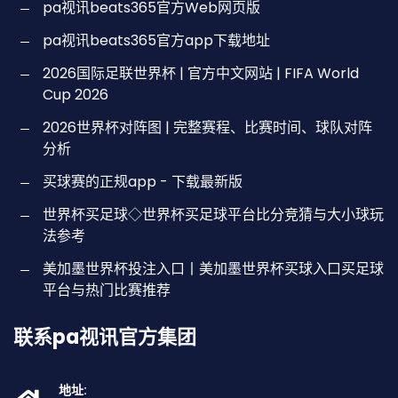
pa视讯beats365官方Web网页版
pa视讯beats365官方app下载地址
2026国际足联世界杯 | 官方中文网站 | FIFA World
Cup 2026
2026世界杯对阵图 | 完整赛程、比赛时间、球队对阵
分析
买球赛的正规app - 下载最新版
世界杯买足球◇世界杯买足球平台比分竞猜与大小球玩
法参考
美加墨世界杯投注入口丨美加墨世界杯买球入口买足球
平台与热门比赛推荐
联系pa视讯官方集团
地址: