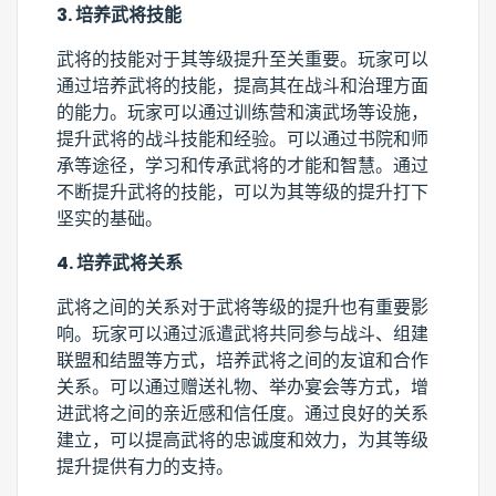
3. 培养武将技能
武将的技能对于其等级提升至关重要。玩家可以
通过培养武将的技能，提高其在战斗和治理方面
的能力。玩家可以通过训练营和演武场等设施，
提升武将的战斗技能和经验。可以通过书院和师
承等途径，学习和传承武将的才能和智慧。通过
不断提升武将的技能，可以为其等级的提升打下
坚实的基础。
4. 培养武将关系
武将之间的关系对于武将等级的提升也有重要影
响。玩家可以通过派遣武将共同参与战斗、组建
联盟和结盟等方式，培养武将之间的友谊和合作
关系。可以通过赠送礼物、举办宴会等方式，增
进武将之间的亲近感和信任度。通过良好的关系
建立，可以提高武将的忠诚度和效力，为其等级
提升提供有力的支持。