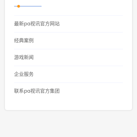
最新pa视讯官方网站
经典案例
游戏新闻
企业服务
联系pa视讯官方集团