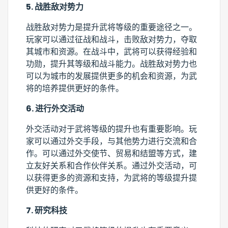
5. 战胜敌对势力
战胜敌对势力是提升武将等级的重要途径之一。
玩家可以通过征战和战斗，击败敌对势力，夺取
其城市和资源。在战斗中，武将可以获得经验和
功勋，提升其等级和战斗能力。战胜敌对势力也
可以为城市的发展提供更多的机会和资源，为武
将的培养提供更好的条件。
6. 进行外交活动
外交活动对于武将等级的提升也有重要影响。玩
家可以通过外交手段，与其他势力进行交流和合
作。可以通过外交使节、贸易和结盟等方式，建
立友好关系和合作伙伴关系。通过外交活动，可
以获得更多的资源和支持，为武将的等级提升提
供更好的条件。
7. 研究科技