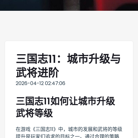
三国志11：城市升级与
武将进阶
2026-04-12 02:47:06
三国志11如何让城市升级
武将等级
在游戏《三国志11》中，城市的发展和武将的等级
提升是玩家们追求的目标之一。通过合理的策略