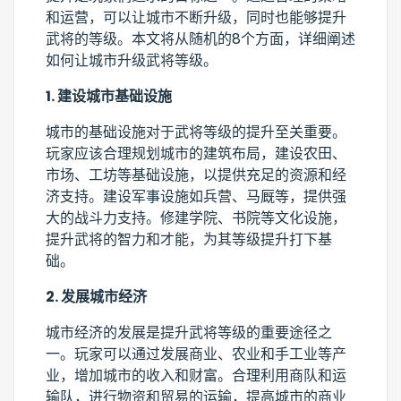
和运营，可以让城市不断升级，同时也能够提升
武将的等级。本文将从随机的8个方面，详细阐述
如何让城市升级武将等级。
1. 建设城市基础设施
城市的基础设施对于武将等级的提升至关重要。
玩家应该合理规划城市的建筑布局，建设农田、
市场、工坊等基础设施，以提供充足的资源和经
济支持。建设军事设施如兵营、马厩等，提供强
大的战斗力支持。修建学院、书院等文化设施，
提升武将的智力和才能，为其等级提升打下基
础。
2. 发展城市经济
城市经济的发展是提升武将等级的重要途径之
一。玩家可以通过发展商业、农业和手工业等产
业，增加城市的收入和财富。合理利用商队和运
输队，进行物资和贸易的运输，提高城市的商业